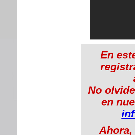
En est
regist
No olvide
en nue
in
Ahora,