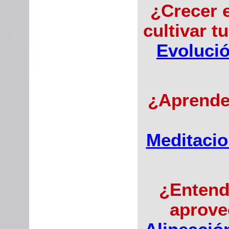
¿Crecer e
cultivar t
Evoluci
¿Aprender
Meditacio
¿Entend
aprove