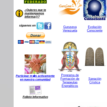
¿Quieres que te
mantengamos
informa@?
síguenos en
Guruseva
Evolución
Venezuela
Consciente
Programa de
Participar m�s activamente
Formación de
Sanación
en nuestra comunidad
Terapeutas
Crística
Energéticos
Folleto Informativo