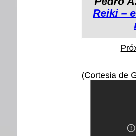
Pedro A
Reiki – 
Pró
(Cortesia de G