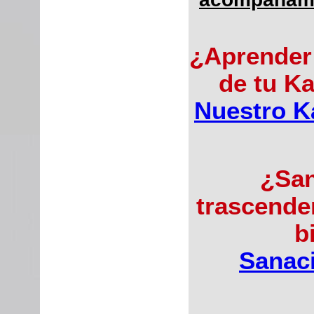
¿Aprender 
de tu K
Nuestro K
¿San
trascenden
b
Sanaci