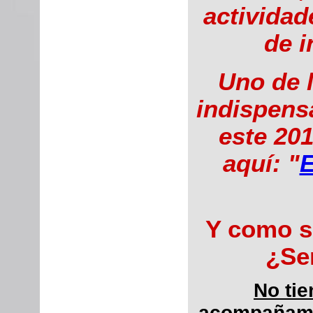
actividad
de i
Uno de 
indispens
este 20
aquí: "
E
Y como s
¿Ser
No tie
acompañamos