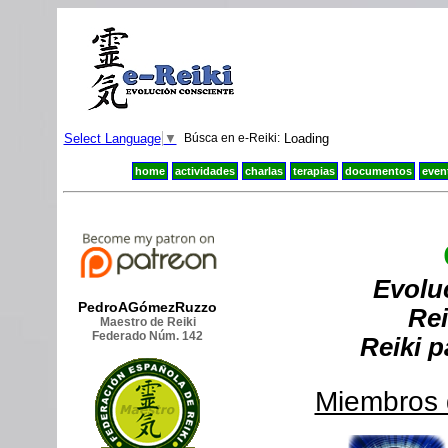
Select Language
▼
Búsca en e-Reiki:
Loading
home
actividades
charlas
terapias
documentos
even
Evolu
PedroAGómezRuzzo
Rei
Maestro de Reiki
Federado Núm. 142
Reiki 
Miembros d