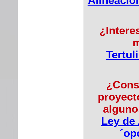
Alineació
¿Intere
m
Tertul
¿Cons
proyect
alguno
Ley de 
´op