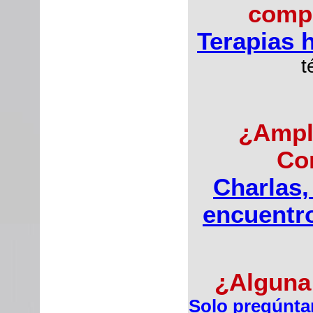
comp
Terapias h
t
¿Ampli
Co
Charlas,
encuentro
¿Alguna
Solo pregúnta